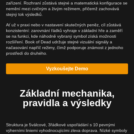
zařízení. Rozhraní zůstává stejné a matematická konfigurace se
nemění mezi cvičným a živým režimem, přičemž zachovává
stejný tok výsledků.
Ať už v praxi nebo v nastavení skutečných peněz, cíl zůstává
konzistentní: zarovnání řádků vyhraje v základní hře a zaměří
se na funkci, kde náhodně vybraný symbol získá možnosti
rozšíření. Book of Dead udržuje stejné vizuální signály a
načasování napříč režimy, čímž podporuje známost z jednoho
prostředí do druhého.
Vyzkoušejte Demo
Základní mechanika,
pravidla a výsledky
Struktura je 5válcové, 3řádkové uspořádání s 10 pevnými
výherními liniemi vyhodnocujícími zleva doprava. Nízké symboly