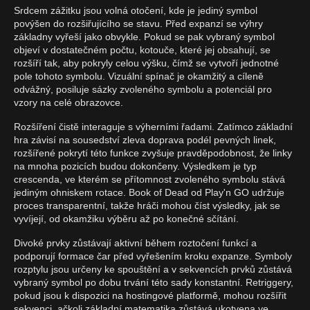
Srdcem zážitku jsou volná otočení, kde je jediný symbol
povýšen do rozšiřujícího se stavu. Před expanzí se výhry
základny vyřeší jako obvykle. Pokud se pak vybraný symbol
objeví v dostatečném počtu, kotouče, které jej obsahují, se
rozšíří tak, aby pokryly celou výšku, čímž se vytvoří jednotné
pole tohoto symbolu. Vizuální spínač je okamžitý a cíleně
odvážný, posiluje sázky zvoleného symbolu a potenciál pro
vzory na celé obrazovce.
Rozšíření čistě interaguje s výherními řadami. Zatímco základní
hra závisí na sousedství zleva doprava podél pevných linek,
rozšířené pokrytí této funkce zvyšuje pravděpodobnost, že linky
na mnoha pozicích budou dokončeny. Výsledkem je typ
crescenda, ve kterém se přítomnost zvoleného symbolu stává
jediným ohniskem rotace. Book of Dead od Play'n GO udržuje
proces transparentní, takže hráči mohou číst výsledky, jak se
vyvíjejí, od okamžiku výběru až po konečné sčítání.
Divoké prvky zůstávají aktivní během roztočení funkcí a
podporují formace čar před vyřešením kroku expanze. Symboly
rozptylu jsou určeny ke spouštění a v sekvencích prvků zůstává
vybraný symbol po dobu trvání této sady konstantní. Retriggery,
pokud jsou k dispozici na hostingové platformě, mohou rozšířit
sekvenci, ačkoli základní matematika zůstává ukotvena ve