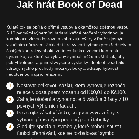
Jak hrát Book of Dead
Kulatý tok se opírá o přímé vstupy a okamžitou zpětnou vazbu.
S 10 pevnými výherními řadami každé otočení vyhodnocuje
kombinace zleva doprava a zobrazuje výhry v řadě s jasným
vizuálním důrazem. Základní hra vytváří rytmus prostřednictvím
častých kontrol symbolů, zatímco funkce zavádí kontrastní
dynamiku, ve které se vybraný symbol může rozšířit tak, aby
pokryl kotouče a přinesl zvýšené výsledky. Book of Dead Slot
udržuje rychlé přechody mezi výsledky a udržuje hybnost
nedotčenou napříč relacemi.
Nastavte celkovou sázku, která vyhovuje rozpočtu
relace v dostupném rozsahu od Kč0,01 do Kč100.
Zahajte otočení a vyhodnoťte 5 válců a 3 řady v 10
pevných výherních řadách.
Pozorujte zásahy řádků, jak jsou zvýrazněny, s
výhrami připsanými podle výplatní tabulky.
Sledujte speciální symboly, které mohou spustit
funkci přehrávání, kde se rozbalovací symbol