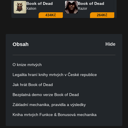
Book of Dead
Book of Dead
Xalion
Razor
434Kč
264Kč
Obsah
Hide
O knize mrtvých
Legalita hraní knihy mrtvých v České republice
Jak hrát Book of Dead
Bezplatná demo verze Book of Dead
Základní mechanika, pravidla a výsledky
Kniha mrtvých Funkce & Bonusová mechanika
Kniha mrtvých RTP, volatilita a potenciál Max Win