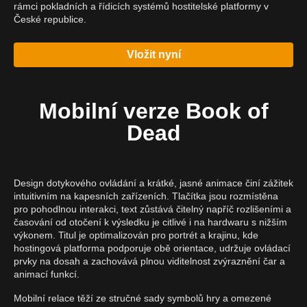
rámci pokladních a řídicích systémů hostitelské platformy v
České republice.
Vložit nyní
Mobilní verze Book of
Dead
Design dotykového ovládání a krátké, jasné animace činí zážitek
intuitivním na kapesních zařízeních. Tlačítka jsou rozmístěna
pro pohodlnou interakci, text zůstává čitelný napříč rozlišeními a
časování od otočení k výsledku je citlivé i na hardwaru s nižším
výkonem. Titul je optimalizován pro portrét a krajinu, kde
hostingová platforma podporuje obě orientace, udržuje ovládací
prvky na dosah a zachovává plnou viditelnost zvýraznění čar a
animací funkcí.
Mobilní relace těží ze stručné sady symbolů hry a omezené