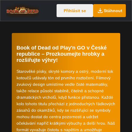
Přihlásit se
Stáhnout
Book of Dead od Play'n GO v České
republice – Prozkoumejte hrobky a
rozšiřujte výhry!
Starověké písky, skryté komory a ostrý, moderní tok
kotoučů udávaly tón od prvního roztočení. Filmový
zvukový design umístíme vedle čisté matematiky,
takže relace působí stabilně, čitelně a schopné
dramatických vrcholů, když funkce přistanou. Každé
kolo tohoto titulu přechází z jednoduchých řádkových
zásahů do okamžiků, kdy se rozšiřující se symboly
mohou dostat do centra pozornosti a udržet
očekávání napříč krátkými výbuchy a delší hrou. Náš
formát vyvažuje čistotu s napětím a umožňuje