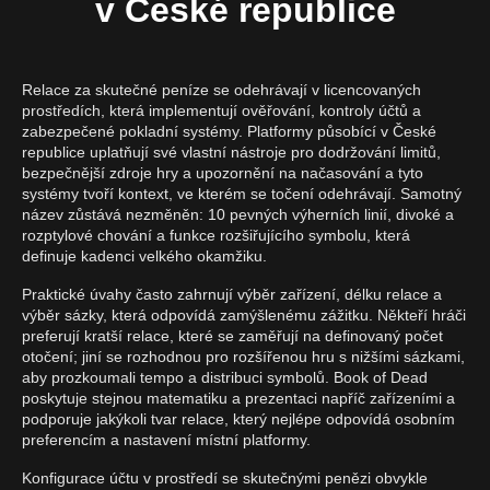
v České republice
Relace za skutečné peníze se odehrávají v licencovaných
prostředích, která implementují ověřování, kontroly účtů a
zabezpečené pokladní systémy. Platformy působící v České
republice uplatňují své vlastní nástroje pro dodržování limitů,
bezpečnější zdroje hry a upozornění na načasování a tyto
systémy tvoří kontext, ve kterém se točení odehrávají. Samotný
název zůstává nezměněn: 10 pevných výherních linií, divoké a
rozptylové chování a funkce rozšiřujícího symbolu, která
definuje kadenci velkého okamžiku.
Praktické úvahy často zahrnují výběr zařízení, délku relace a
výběr sázky, která odpovídá zamýšlenému zážitku. Někteří hráči
preferují kratší relace, které se zaměřují na definovaný počet
otočení; jiní se rozhodnou pro rozšířenou hru s nižšími sázkami,
aby prozkoumali tempo a distribuci symbolů. Book of Dead
poskytuje stejnou matematiku a prezentaci napříč zařízeními a
podporuje jakýkoli tvar relace, který nejlépe odpovídá osobním
preferencím a nastavení místní platformy.
Konfigurace účtu v prostředí se skutečnými penězi obvykle