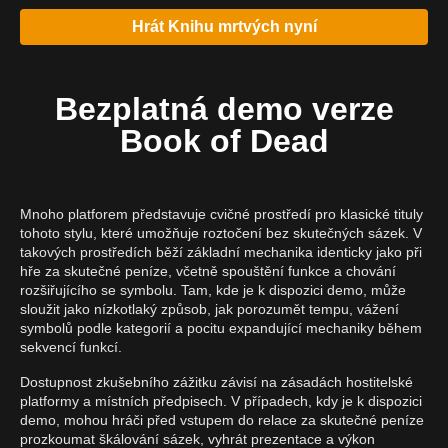
Hrát Knihu mrtvých nyní
Bezplatná demo verze
Book of Dead
Mnoho platforem představuje cvičné prostředí pro klasické tituly
tohoto stylu, které umožňuje roztočení bez skutečných sázek. V
takových prostředích běží základní mechanika identicky jako při
hře za skutečné peníze, včetně spouštění funkce a chování
rozšiřujícího se symbolu. Tam, kde je k dispozici demo, může
sloužit jako nízkotlaký způsob, jak porozumět tempu, vážení
symbolů podle kategorií a pocitu expandující mechaniky během
sekvencí funkcí.
Dostupnost zkušebního zážitku závisí na zásadách hostitelské
platformy a místních předpisech. V případech, kdy je k dispozici
demo, mohou hráči před vstupem do relace za skutečné peníze
prozkoumat škálování sázek, vyhrát prezentace a výkon