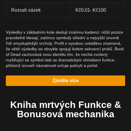
Rozsah sázek
Kč0.01- Kč100
Výsledky v základním kole sledují známou kadenci: nižší pozice
pravidelně klesají, zatímco symboly střední a nejvyšší úrovně
řídí smysluplnější vrcholy. Profil s vysokou volatilitou znamená,
že větší výsledky se obvykle spojují kolem sekvencí prvků. Book
of Dead zachovává svou identitu tím, že nechá zvolený
rozšiřující se symbol stát se dramatickým ohniskem funkce,
přičemž úroveň návratnosti určuje pokrytí a počet.
Zjistěte více
Kniha mrtvých Funkce &
Bonusová mechanika