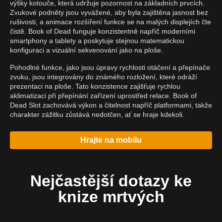
výšky kotouče, která udržuje pozornost na základních prvcích.
Zvukové podněty jsou vyvážené, aby byla zajištěna jasnost bez
rušivosti, a animace rozšíření funkce se na malých displejích čte
čistě. Book of Dead funguje konzistentně napříč moderními
smartphony a tablety a poskytuje stejnou matematickou
konfiguraci a vizuální sekvenování jako na ploše.
Pohodlné funkce, jako jsou úpravy rychlosti otáčení a přepínače
zvuku, jsou integrovány do známého rozložení, které odráží
prezentaci na ploše. Tato konzistence zajišťuje rychlou
aklimatizaci při přepínání zařízení uprostřed relace. Book of
Dead Slot zachovává výkon a čitelnost napříč platformami, takže
charakter zážitku zůstává nedotčen, ať se hraje kdekoli.
Hrajte na mobilu
Nejčastější dotazy ke
knize mrtvých