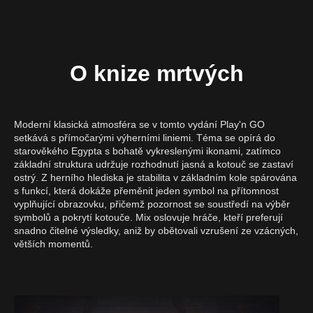
Jak přistupovat ke knize mrtvých zodpovědně
Hraní Knihy mrtvých online za skutečné peníze v České
republice
O knize mrtvých
Vklady, Platby & Odpovědná hra v České republice
Mobilní verze Book of Dead
Moderní klasická atmosféra se v tomto vydání Play'n GO
Nejčastější dotazy ke knize mrtvých
setkává s přímočarými výherními liniemi. Téma se opírá do
starověkého Egypta s bohatě vykreslenými ikonami, zatímco
základní struktura udržuje rozhodnutí jasná a kotouč se zastaví
ostrý. Z herního hlediska je stabilita v základním kole spárována
s funkcí, která dokáže přeměnit jeden symbol na přítomnost
vyplňující obrazovku, přičemž pozornost se soustředí na výběr
symbolů a pokrytí kotouče. Mix oslovuje hráče, kteří preferují
snadno čitelné výsledky, aniž by obětovali vzrušení ze vzácných,
větších momentů.