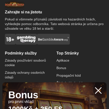
Zahrajte si na jistotu
Pokud si všimnete příznaků závislosti na hazardních hrách,
vyhledejte pomoc odborníka. Tato webová stránka je určena pro
uživatele ve věku 18 let a starší.
Podmínky služby
Top Stránky
Zásady používání souborů
Aplikace
cookie
Bonus
Zásady ochrany osobních
Propagační kód
údajů
Žádný vkladový bonus
Obchodní podmínky
Bonus
Odpovědné hraní
pro první vklad
Kontakty
1000Kč + 250 FS