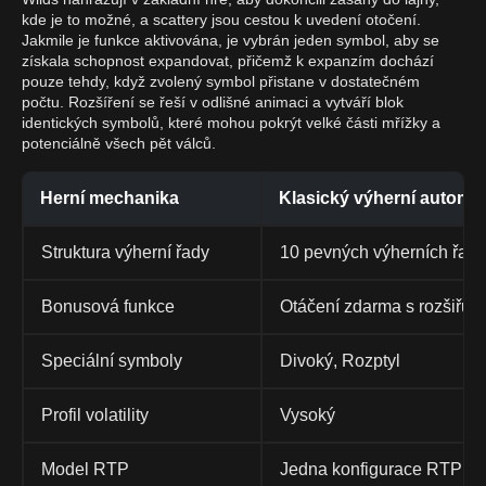
kde je to možné, a scattery jsou cestou k uvedení otočení.
Jakmile je funkce aktivována, je vybrán jeden symbol, aby se
získala schopnost expandovat, přičemž k expanzím dochází
pouze tehdy, když zvolený symbol přistane v dostatečném
počtu. Rozšíření se řeší v odlišné animaci a vytváří blok
identických symbolů, které mohou pokrýt velké části mřížky a
potenciálně všech pět válců.
Herní mechanika
Klasický výherní automat 
Struktura výherní řady
10 pevných výherních řad
Bonusová funkce
Otáčení zdarma s rozšiřuj
Speciální symboly
Divoký, Rozptyl
Profil volatility
Vysoký
Model RTP
Jedna konfigurace RTP