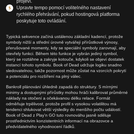
projeví.
Upravte tempo pomocí volitelného nastavení
rychlého přehrávání, pokud hostingová platforma
poskytuje toto ovládání.
Typická sekvence začíná ustálenou základní kadencí, protože
symboly nižší a střední úrovně vytvářejí přírůstkové výnosy,
přerušované momenty, kdy se speciální symboly zarovnají, aby
otevřely funkci. Během této funkce je vybrán jediný symbol,
který se roztáhne a zakryje kotouče, kdykoli se objeví dostatek
instancí tohoto symbolu. Book of Dead udržuje logiku snadno
sledovatelnou, takže pozornost může zůstat na vzorcích pokrytí
a potenciálu pro rozšíření na plný válec.
Bankroll plánování úhledně zapadá do struktury. S mírnými
minimy a dostupnými přírůstky mohou hráči kalibrovat průměrné
náklady na otočení a očekávanou délku relace. Formát
odměňuje trpělivost, protože profil s vysokou volatilitou má
tendenci shlukovat větší výsledky do menšího počtu událostí.
Book of Dead z Play'n GO tuto rovnováhu jasně sděluje
prostřednictvím konzistentních informací na obrazovce a
předvídatelného vyhodnocení řádků.