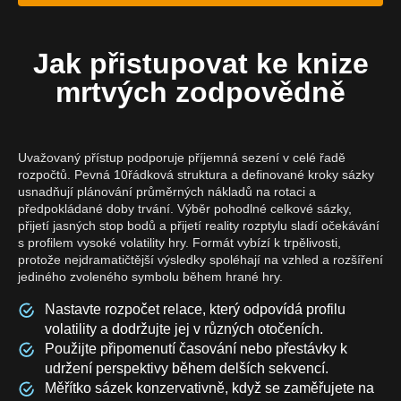
Jak přistupovat ke knize
mrtvých zodpovědně
Uvažovaný přístup podporuje příjemná sezení v celé řadě
rozpočtů. Pevná 10řádková struktura a definované kroky sázky
usnadňují plánování průměrných nákladů na rotaci a
předpokládané doby trvání. Výběr pohodlné celkové sázky,
přijetí jasných stop bodů a přijetí reality rozptylu sladí očekávání
s profilem vysoké volatility hry. Formát vybízí k trpělivosti,
protože nejdramatičtější výsledky spoléhají na vzhled a rozšíření
jediného zvoleného symbolu během hrané hry.
Nastavte rozpočet relace, který odpovídá profilu
volatility a dodržujte jej v různých otočeních.
Použijte připomenutí časování nebo přestávky k
udržení perspektivy během delších sekvencí.
Měřítko sázek konzervativně, když se zaměřujete na