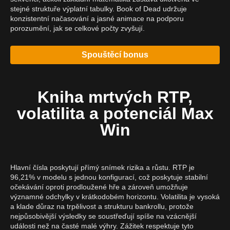
stejné struktuře výplatní tabulky. Book of Dead udržuje
konzistentní načasování a jasné animace na podporu
porozumění, jak se celkové počty zvyšují.
Spouštěcí bonus
Kniha mrtvých RTP,
volatilita a potenciál Max
Win
Hlavní čísla poskytují přímý snímek rizika a růstu. RTP je
96,21% v modelu s jednou konfigurací, což poskytuje stabilní
očekávání oproti prodloužené hře a zároveň umožňuje
významné odchylky v krátkodobém horizontu. Volatilita je vysoká
a klade důraz na trpělivost a strukturu bankrollu, protože
nejpůsobivější výsledky se soustřeďují spíše na vzácnější
události než na časté malé výhry. Zážitek respektuje tyto