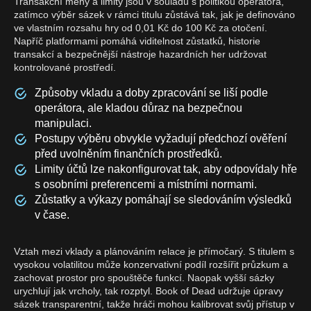
Transakční měny a limity jsou v souladu s politikou operátora,
zatímco výběr sázek v rámci titulu zůstává tak, jak je definováno
ve vlastním rozsahu hry od 0,01 Kč do 100 Kč za otočení.
Napříč platformami pomáhá viditelnost zůstatků, historie
transakcí a bezpečnější nástroje hazardních her udržovat
kontrolované prostředí.
Způsoby vkladu a doby zpracování se liší podle
operátora, ale kladou důraz na bezpečnou
manipulaci.
Postupy výběru obvykle vyžadují předchozí ověření
před uvolněním finančních prostředků.
Limity účtů lze nakonfigurovat tak, aby odpovídaly hře
s osobními preferencemi a místními normami.
Zůstatky a výkazy pomáhají se sledováním výsledků
v čase.
Vztah mezi vklady a plánováním relace je přímočarý. S titulem s
vysokou volatilitou může konzervativní podíl rozšířit průzkum a
zachovat prostor pro spouštěče funkcí. Naopak vyšší sázky
urychlují jak vrcholy, tak rozptyl. Book of Dead udržuje úpravy
sázek transparentní, takže hráči mohou kalibrovat svůj přístup v