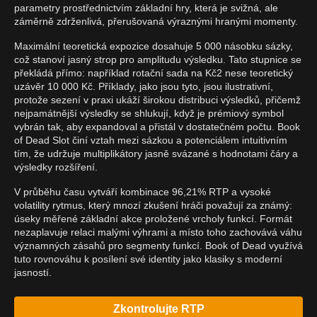
parametry prostřednictvím základní hry, která je svižná, ale
záměrně zdrženlivá, přerušovaná výraznými hranými momenty.
Maximální teoretická expozice dosahuje 5 000 násobku sázky,
což stanoví jasný strop pro amplitudu výsledku. Tato stupnice se
překládá přímo: například rotační sada na Kč2 nese teoretický
uzávěr 10 000 Kč. Příklady, jako jsou tyto, jsou ilustrativní,
protože sezení v praxi ukáží širokou distribuci výsledků, přičemž
nejpamátnější výsledky se shlukují, když je prémiový symbol
vybrán tak, aby expandoval a přistál v dostatečném počtu. Book
of Dead Slot činí vztah mezi sázkou a potenciálem intuitivním
tím, že udržuje multiplikátory jasně svázané s hodnotami čáry a
výsledky rozšíření.
V průběhu času vytváří kombinace 96,21% RTP a vysoké
volatility rytmus, který mnozí zkušení hráči považují za známý:
úseky měřené základní akce proložené vrcholy funkcí. Formát
nezaplavuje relaci malými výhrami a místo toho zachovává váhu
významných zásahů pro segmenty funkcí. Book of Dead využívá
tuto rovnováhu k posílení své identity jako klasiky s moderní
jasností.
Zkontrolujte RTP