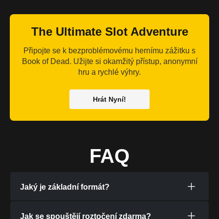
The Ultimate Slot Adventure
Připojte se k bezproblémovému hernímu zážitku s
Book of Dead. Užijte si okamžitý přístup, anonymní
hru a rychlé výhry.
Hrát Nyní!
FAQ
Jaký je základní formát?
Jak se spouštějí roztočení zdarma?