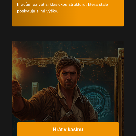
hráčům užívat si klasickou strukturu, která stále
poskytuje silné výšky.
Hrát v kasinu