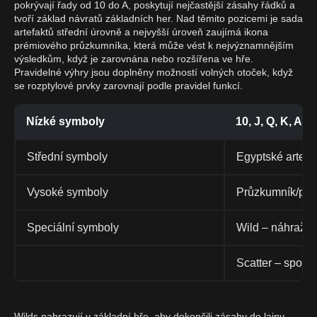
pokrývají řady od 10 do A, poskytují nejčastější zásahy řádků a
tvoří základ návratů základních her. Nad těmito pozicemi je sada
artefaktů střední úrovně a nejvyšší úroveň zaujímá ikona
prémiového průzkumníka, která může vést k nejvýznamnějším
výsledkům, když je zarovnána nebo rozšířena ve hře.
Pravidelné výhry jsou doplněny možností volných otoček, když
se rozptylové prvky zarovnají podle pravidel funkcí.
Nízké symboly
10, J, Q, K, A
Střední symboly
Egyptské artefa
Vysoké symboly
Průzkumník/pré
Speciální symboly
Wild – náhražky
Scatter – spouš
Wilds nahrazují v základní hře, aby dokončili zásahy do lajny,