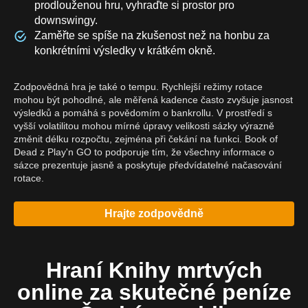
prodlouženou hru, vyhraďte si prostor pro
downswingy.
Zaměřte se spíše na zkušenost než na honbu za
konkrétními výsledky v krátkém okně.
Zodpovědná hra je také o tempu. Rychlejší režimy rotace
mohou být pohodlné, ale měřená kadence často zvyšuje jasnost
výsledků a pomáhá s povědomím o bankrollu. V prostředí s
vyšší volatilitou mohou mírné úpravy velikosti sázky výrazně
změnit délku rozpočtu, zejména při čekání na funkci. Book of
Dead z Play'n GO to podporuje tím, že všechny informace o
sázce prezentuje jasně a poskytuje předvídatelné načasování
rotace.
Hrajte zodpovědně
Hraní Knihy mrtvých
online za skutečné peníze