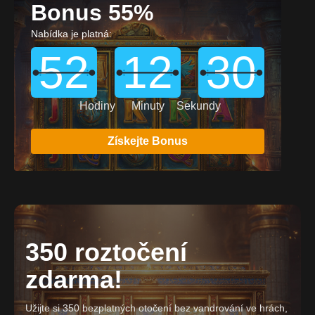
Bonus 55%
Nabídka je platná:
52
12
28
Hodiny
Minuty
Sekundy
Získejte Bonus
350 roztočení
zdarma!
Užijte si 350 bezplatných otočení bez vandrování ve hrách,