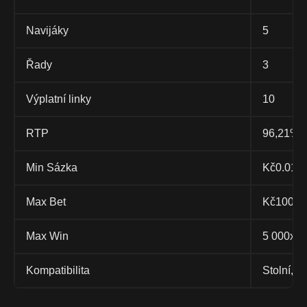
Navijáky
5
Řady
3
Výplatní linky
10
RTP
96,21%
Min Sázka
Kč0.01
Max Bet
Kč100
Max Win
5 000x p
Kompatibilita
Stolní, mo