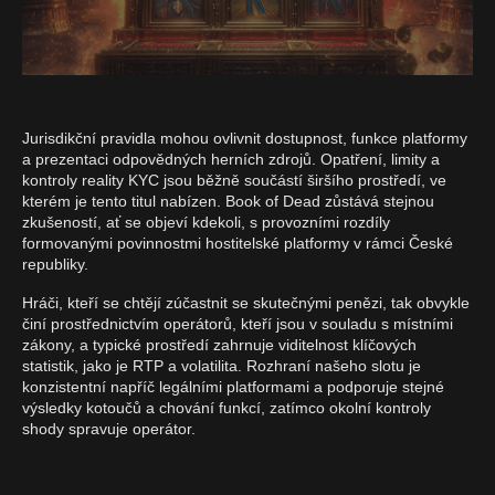
Jurisdikční pravidla mohou ovlivnit dostupnost, funkce platformy
a prezentaci odpovědných herních zdrojů. Opatření, limity a
kontroly reality KYC jsou běžně součástí širšího prostředí, ve
kterém je tento titul nabízen. Book of Dead zůstává stejnou
zkušeností, ať se objeví kdekoli, s provozními rozdíly
formovanými povinnostmi hostitelské platformy v rámci České
republiky.
Hráči, kteří se chtějí zúčastnit se skutečnými penězi, tak obvykle
činí prostřednictvím operátorů, kteří jsou v souladu s místními
zákony, a typické prostředí zahrnuje viditelnost klíčových
statistik, jako je RTP a volatilita. Rozhraní našeho slotu je
konzistentní napříč legálními platformami a podporuje stejné
výsledky kotoučů a chování funkcí, zatímco okolní kontroly
shody spravuje operátor.