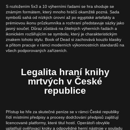
S rozložením 5x3 a 10 výherními řadami se hra shoduje se
známým formátem, který mnoho hráčů okamžitě pozná. Sada
symbolů sahá od nízkých úrovní až po egyptské artefakty a
prémiovou ikonu průzkumníka a rozhraní představuje sázky jako
jasný součet. Důraz zůstává na čitelných výherních řadách a
ikonickém rozšiřujícím se symbolu, který je charakteristickým
znakem tohoto stylu. Book of Dead si zachovává kouzlo klasiky
a přitom pracuje v rámci moderních výkonnostních standardů na
všech podporovaných zařízeních.
Legalita hraní knihy
mrtvých v České
republice
Přístup ke hře za skutečné peníze se v rámci České republiky
řídí místními předpisy a procesy dodržování předpisů zajišťují
licencované platformy, které titul hostí. Operátoři obvykle
uplatňují ověřovací kroky a odpovědné herní nástroje v souladu