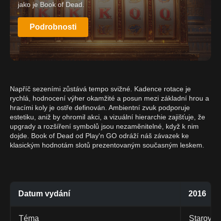
jako je Book of Dead.
Podrobnosti
Napříč sezeními zůstává tempo svižné. Kadence rotace je
rychlá, hodnocení výher okamžité a posun mezi základní hrou a
hracími koly je ostře definován. Ambientní zvuk podporuje
estetiku, aniž by ohromil akci, a vizuální hierarchie zajišťuje, že
upgrady a rozšíření symbolů jsou nezaměnitelné, když k nim
dojde. Book of Dead od Play'n GO odráží náš závazek ke
klasickým hodnotám slotů prezentovaným současným leskem.
Datum vydání
2016
Téma
Starověk